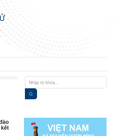
TỬ
N
EN
VIE
 đào
 kết