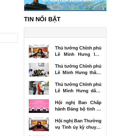
TIN NỔI BẬT
Thủ tướng Chính phủ
Lê Minh Hưng làm
việc với Ban Thường
Thủ tướng Chính phủ
vụ Tỉnh ủy Lạng Sơn
Lê Minh Hưng thăm,
tặng quà thương
Thủ tướng Chính phủ
binh tại Lạng Sơn
Lê Minh Hưng dâng
hương tưởng niệm
Hội nghị Ban Chấp
các Anh hùng liệt sĩ
hành Đảng bộ tỉnh kỳ
tại Lạng Sơn
chuyên đề
Hội nghị Ban Thường
vụ Tỉnh ủy kỳ chuyên
đề