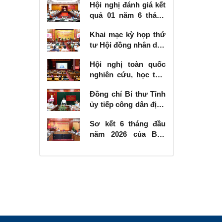
Hội nghị đánh giá kết
quả 01 năm 6 tháng
thực hiện Nghị quyết
Khai mạc kỳ họp thứ
số 57-NQ/TW
tư Hội đồng nhân dân
tỉnh khóa XVIII, nhiệm
Hội nghị toàn quốc
kỳ 2026 - 2031
nghiên cứu, học tập,
quán triệt và triển
Đồng chí Bí thư Tỉnh
khai thực hiện Nghị
ủy tiếp công dân định
quyết số 10-NQ/TW
kỳ tháng 6 năm 2026
của Bộ Chính trị về
Sơ kết 6 tháng đầu
phát triển kinh tế có
năm 2026 của Ban
vốn đầu tư nước
Chỉ đạo Nhà nước
ngoài
các công trình, dự án
quan trọng quốc gia,
trọng điểm ngành
giao thông vận tải