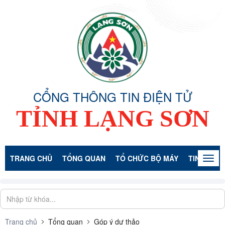
CỔNG THÔNG TIN ĐIỆN TỬ
TỈNH LẠNG SƠN
TRANG CHỦ
TỔNG QUAN
TỔ CHỨC BỘ MÁY
TIN TỨC -
Togg
navig
Trang chủ
Tổng quan
Góp ý dự thảo