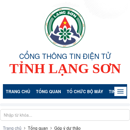
CỔNG THÔNG TIN ĐIỆN TỬ
TỈNH LẠNG SƠN
TRANG CHỦ
TỔNG QUAN
TỔ CHỨC BỘ MÁY
TIN TỨC -
Togg
navig
Trang chủ
Tổng quan
Góp ý dự thảo