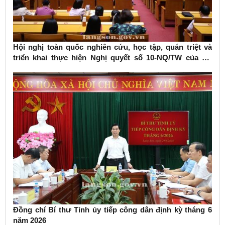
Hội nghị toàn quốc nghiên cứu, học tập, quán triệt và
triển khai thực hiện Nghị quyết số 10-NQ/TW của Bộ
Chính trị về phát triển kinh tế có vốn đầu tư nước ngoài
Đồng chí Bí thư Tỉnh ủy tiếp công dân định kỳ tháng 6
năm 2026