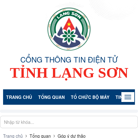
CỔNG THÔNG TIN ĐIỆN TỬ
TỈNH LẠNG SƠN
TRANG CHỦ
TỔNG QUAN
TỔ CHỨC BỘ MÁY
TIN TỨC -
Togg
navig
Trang chủ
Tổng quan
Góp ý dự thảo