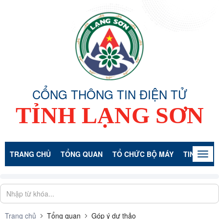
CỔNG THÔNG TIN ĐIỆN TỬ
TỈNH LẠNG SƠN
TRANG CHỦ
TỔNG QUAN
TỔ CHỨC BỘ MÁY
TIN TỨC -
Togg
navig
Trang chủ
Tổng quan
Góp ý dự thảo