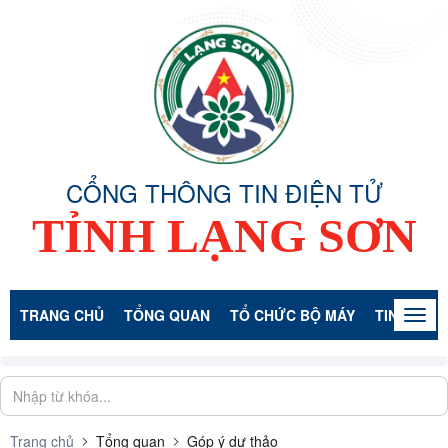
CỔNG THÔNG TIN ĐIỆN TỬ
TỈNH LẠNG SƠN
TRANG CHỦ
TỔNG QUAN
TỔ CHỨC BỘ MÁY
TIN TỨC -
Togg
navig
Trang chủ
Tổng quan
Góp ý dự thảo