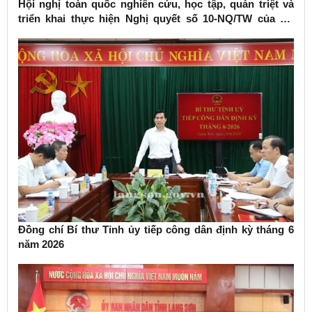
Hội nghị toàn quốc nghiên cứu, học tập, quán triệt và
triển khai thực hiện Nghị quyết số 10-NQ/TW của Bộ
Chính trị về phát triển kinh tế có vốn đầu tư nước ngoài
Đồng chí Bí thư Tỉnh ủy tiếp công dân định kỳ tháng 6
năm 2026