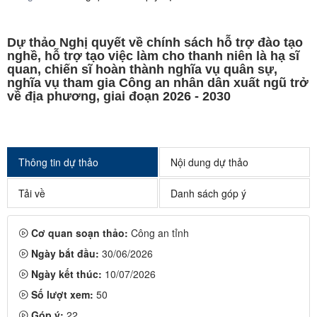
Dự thảo Nghị quyết về chính sách hỗ trợ đào tạo
nghề, hỗ trợ tạo việc làm cho thanh niên là hạ sĩ
quan, chiến sĩ hoàn thành nghĩa vụ quân sự,
nghĩa vụ tham gia Công an nhân dân xuất ngũ trở
về địa phương, giai đoạn 2026 - 2030
Thông tin dự thảo
Nội dung dự thảo
Tải về
Danh sách góp ý
Cơ quan soạn thảo:
Công an tỉnh
Ngày bắt đầu:
30/06/2026
Ngày kết thúc:
10/07/2026
Số lượt xem:
50
Góp ý:
22