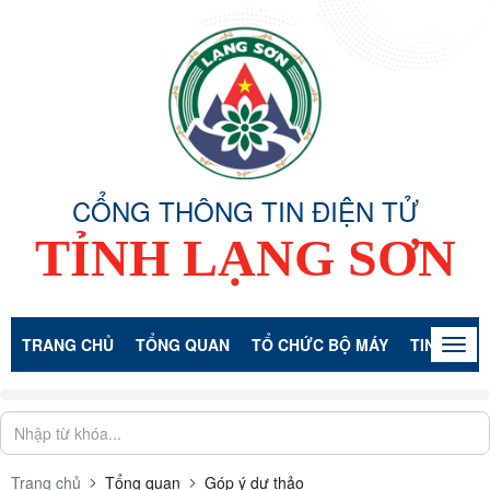
CỔNG THÔNG TIN ĐIỆN TỬ
TỈNH LẠNG SƠN
TRANG CHỦ
TỔNG QUAN
TỔ CHỨC BỘ MÁY
TIN TỨC -
Togg
navig
Trang chủ
Tổng quan
Góp ý dự thảo