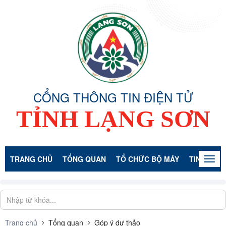
CỔNG THÔNG TIN ĐIỆN TỬ
TỈNH LẠNG SƠN
TRANG CHỦ
TỔNG QUAN
TỔ CHỨC BỘ MÁY
TIN TỨC -
Togg
navig
Trang chủ
Tổng quan
Góp ý dự thảo