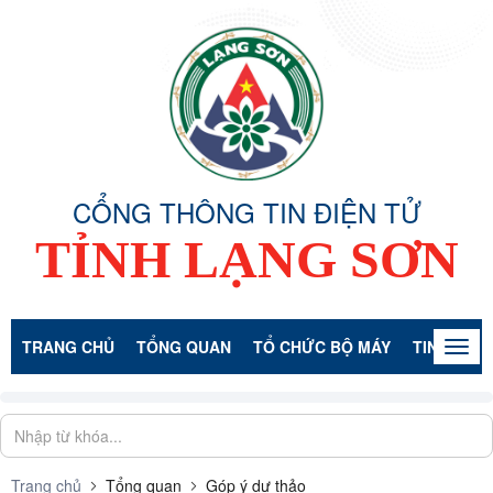
CỔNG THÔNG TIN ĐIỆN TỬ
TỈNH LẠNG SƠN
TRANG CHỦ
TỔNG QUAN
TỔ CHỨC BỘ MÁY
TIN TỨC -
Togg
navig
Trang chủ
Tổng quan
Góp ý dự thảo