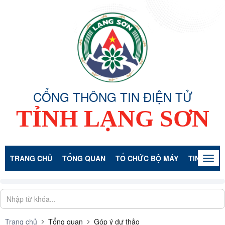
CỔNG THÔNG TIN ĐIỆN TỬ
TỈNH LẠNG SƠN
TRANG CHỦ
TỔNG QUAN
TỔ CHỨC BỘ MÁY
TIN TỨC -
Togg
navig
Trang chủ
Tổng quan
Góp ý dự thảo