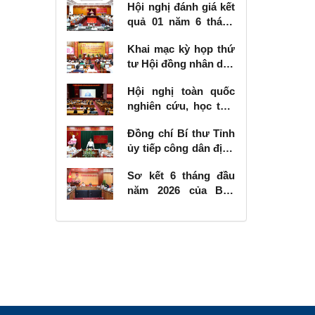
Hội nghị đánh giá kết
quả 01 năm 6 tháng
thực hiện Nghị quyết
Khai mạc kỳ họp thứ
số 57-NQ/TW
tư Hội đồng nhân dân
tỉnh khóa XVIII, nhiệm
Hội nghị toàn quốc
kỳ 2026 - 2031
nghiên cứu, học tập,
quán triệt và triển
Đồng chí Bí thư Tỉnh
khai thực hiện Nghị
ủy tiếp công dân định
quyết số 10-NQ/TW
kỳ tháng 6 năm 2026
của Bộ Chính trị về
Sơ kết 6 tháng đầu
phát triển kinh tế có
năm 2026 của Ban
vốn đầu tư nước
Chỉ đạo Nhà nước
ngoài
các công trình, dự án
quan trọng quốc gia,
trọng điểm ngành
giao thông vận tải