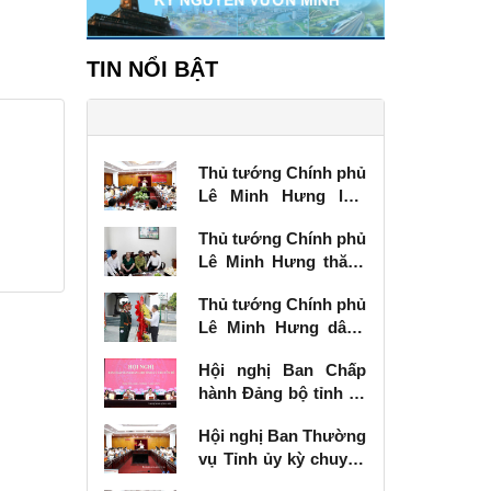
TIN NỔI BẬT
Thủ tướng Chính phủ
Lê Minh Hưng làm
việc với Ban Thường
Thủ tướng Chính phủ
vụ Tỉnh ủy Lạng Sơn
Lê Minh Hưng thăm,
tặng quà thương
Thủ tướng Chính phủ
binh tại Lạng Sơn
Lê Minh Hưng dâng
hương tưởng niệm
Hội nghị Ban Chấp
các Anh hùng liệt sĩ
hành Đảng bộ tỉnh kỳ
tại Lạng Sơn
chuyên đề
Hội nghị Ban Thường
vụ Tỉnh ủy kỳ chuyên
đề