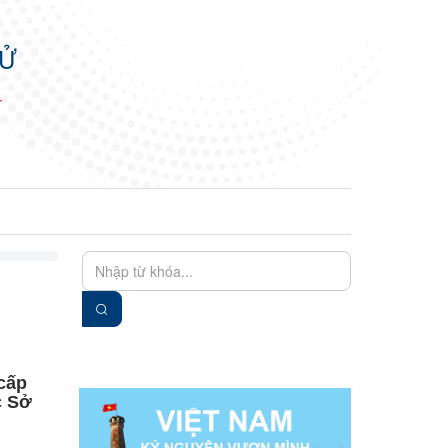
TỬ
N
EN
VIE
 cấp
c Sở