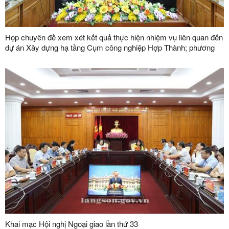
Họp chuyên đề xem xét kết quả thực hiện nhiệm vụ liên quan đến
dự án Xây dựng hạ tầng Cụm công nghiệp Hợp Thành; phương
án xử lý chuyển tiếp bồi thường các công trình hạ tầng kỹ thuật
phục vụ giải phóng mặt bằng dự án Khu công nghiệp VSIP Lạng
Sơn
Khai mạc Hội nghị Ngoại giao lần thứ 33