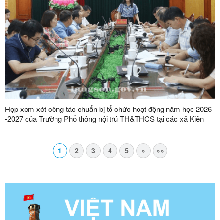
Họp xem xét công tác chuẩn bị tổ chức hoạt động năm học 2026
-2027 của Trường Phổ thông nội trú TH&THCS tại các xã Kiên
Mộc, Khuất Xá, Mẫu Sơn, Quốc Khánh
1
2
3
4
5
»
»»