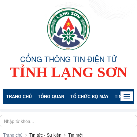
CỔNG THÔNG TIN ĐIỆN TỬ
TỈNH LẠNG SƠN
TRANG CHỦ
TỔNG QUAN
TỔ CHỨC BỘ MÁY
TIN TỨC -
Togg
navig
Trang chủ
Tin tức - Sự kiện
Tin mới