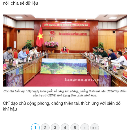
nối, chia sẻ dữ liệu
Chỉ đạo chủ động phòng, chống thiên tai, thích ứng với biến đổi
khí hậu
1
2
3
4
5
»
»»