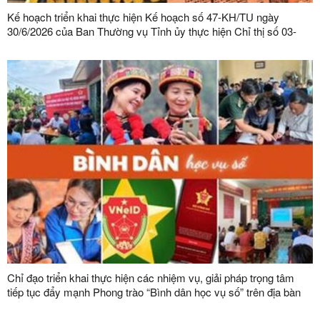
Kế hoạch triển khai thực hiện Kế hoạch số 47-KH/TU ngày
30/6/2026 của Ban Thường vụ Tỉnh ủy thực hiện Chỉ thị số 03-
CT/TW ngày 03/02/2026 của Ban Bí thư về tăng cường sự lãnh
đạo của Đảng đối với công tác quản lý, phát triển vật liệu xây
dựng trong giai đoạn mới
Chỉ đạo triển khai thực hiện các nhiệm vụ, giải pháp trọng tâm
tiếp tục đẩy mạnh Phong trào “Bình dân học vụ số” trên địa bàn
tỉnh