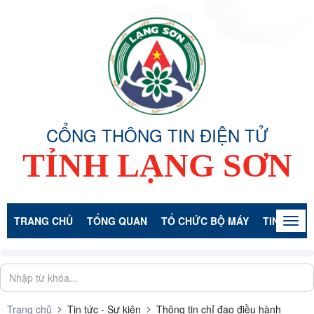
CỔNG THÔNG TIN ĐIỆN TỬ
TỈNH LẠNG SƠN
TRANG CHỦ
TỔNG QUAN
TỔ CHỨC BỘ MÁY
TIN TỨC -
Togg
navig
Trang chủ
Tin tức - Sự kiện
Thông tin chỉ đạo điều hành