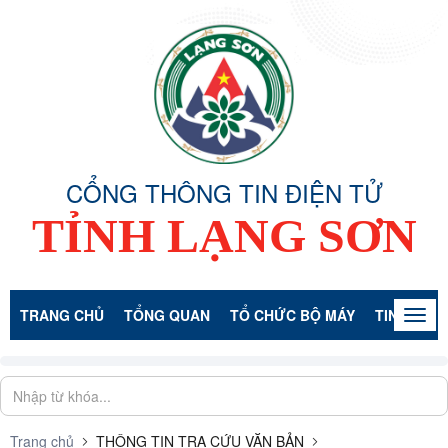
CỔNG THÔNG TIN ĐIỆN TỬ
TỈNH LẠNG SƠN
TRANG CHỦ
TỔNG QUAN
TỔ CHỨC BỘ MÁY
TIN TỨC -
Togg
navig
Trang chủ
THÔNG TIN TRA CỨU VĂN BẢN