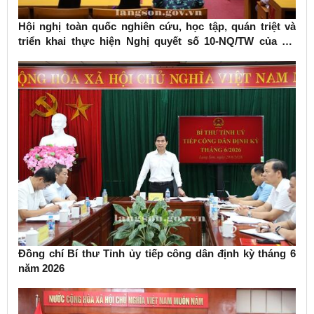
Hội nghị toàn quốc nghiên cứu, học tập, quán triệt và
triển khai thực hiện Nghị quyết số 10-NQ/TW của Bộ
Chính trị về phát triển kinh tế có vốn đầu tư nước ngoài
Đồng chí Bí thư Tỉnh ủy tiếp công dân định kỳ tháng 6
năm 2026