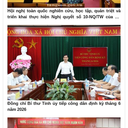
Hội nghị toàn quốc nghiên cứu, học tập, quán triệt và
triển khai thực hiện Nghị quyết số 10-NQ/TW của Bộ
Chính trị về phát triển kinh tế có vốn đầu tư nước ngoài
Đồng chí Bí thư Tỉnh ủy tiếp công dân định kỳ tháng 6
năm 2026