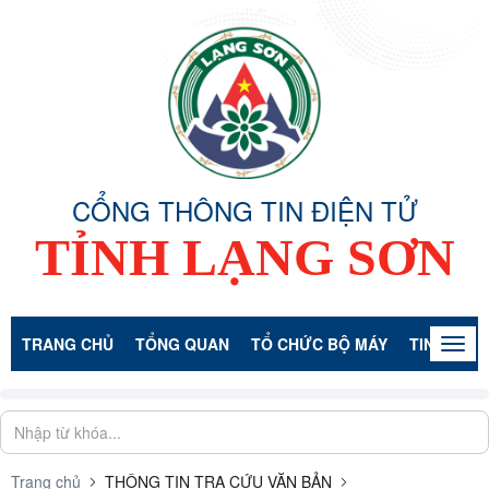
CỔNG THÔNG TIN ĐIỆN TỬ
TỈNH LẠNG SƠN
TRANG CHỦ
TỔNG QUAN
TỔ CHỨC BỘ MÁY
TIN TỨC -
Togg
navig
Trang chủ
THÔNG TIN TRA CỨU VĂN BẢN