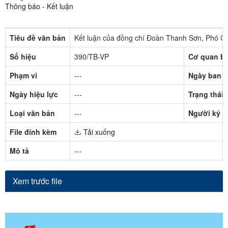
Thông báo - Kết luận
Tiêu đề văn bản
Kết luận của đồng chí Đoàn Thanh Sơn, Phó Chủ
Số hiệu
390/TB-VP
Cơ quan b
Phạm vi
---
Ngày ban 
Ngày hiệu lực
---
Trạng thái
Loại văn bản
---
Người ký
File đính kèm
Tải xuống
Mô tả
---
Xem trước file