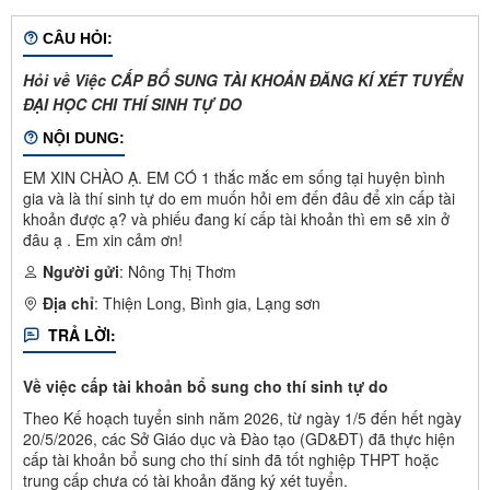
CÂU HỎI:
Hỏi về Việc CẤP BỔ SUNG TÀI KHOẢN ĐĂNG KÍ XÉT TUYỂN
ĐẠI HỌC CHI THÍ SINH TỰ DO
NỘI DUNG:
EM XIN CHÀO Ạ. EM CÓ 1 thắc mắc em sống tại huyện bình
gia và là thí sinh tự do em muốn hỏi em đến đâu để xin cấp tài
khoản được ạ? và phiếu đang kí cấp tài khoản thì em sẽ xin ở
đâu ạ . Em xin cảm ơn!
Người gửi
: Nông Thị Thơm
Địa chỉ
: Thiện Long, Bình gia, Lạng sơn
TRẢ LỜI:
Về việc cấp tài khoản bổ sung cho thí sinh tự do
Theo Kế hoạch tuyển sinh năm 2026, từ ngày 1/5 đến hết ngày
20/5/2026, các Sở Giáo dục và Đào tạo (GD&ĐT) đã thực hiện
cấp tài khoản bổ sung cho thí sinh đã tốt nghiệp THPT hoặc
trung cấp chưa có tài khoản đăng ký xét tuyển.