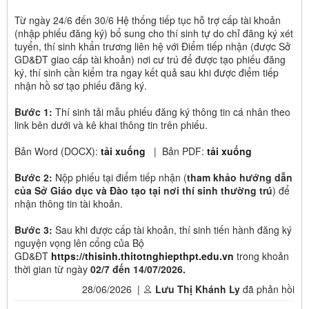
Từ ngày 24/6 đến 30/6 Hệ thống tiếp tục hỗ trợ cấp tài khoản
(nhập phiếu đăng ký) bổ sung cho thí sinh tự do chỉ đăng ký xét
tuyển, thí sinh khẩn trương liên hệ với Điểm tiếp nhận (được Sở
GD&ĐT giao cấp tài khoản) nơi cư trú để được tạo phiếu đăng
ký, thí sinh cần kiểm tra ngay kết quả sau khi được điểm tiếp
nhận hồ sơ tạo phiếu đăng ký.
Bước 1:
Thí sinh tải mẫu phiếu đăng ký thông tin cá nhân theo
link bên dưới và kê khai thông tin trên phiếu.
Bản Word (DOCX):
tải xuống
| Bản PDF:
tải xuống
Bước 2:
Nộp phiếu tại điểm tiếp nhận (
tham khảo hướng dẫn
của Sở Giáo dục và Đào tạo tại nơi thí sinh thường trú
) để
nhận thông tin tài khoản.
Bước 3:
Sau khi được cấp tài khoản, thí sinh tiến hành đăng ký
nguyện vọng lên cổng của Bộ
GD&ĐT
https://thisinh.thitotnghiepthpt.edu.vn
trong khoản
thời gian từ ngày
02/7 đến 14/07/2026.
28/06/2026 |
Lưu Thị Khánh Ly
đã phản hồi