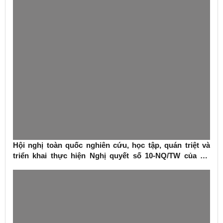
Hội nghị toàn quốc nghiên cứu, học tập, quán triệt và
triển khai thực hiện Nghị quyết số 10-NQ/TW của Bộ
Chính trị về phát triển kinh tế có vốn đầu tư nước ngoài