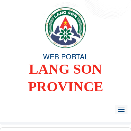
WEB PORTAL
LANG SON
PROVINCE
HOME
OVERVIEW
ORGANIZING COMMITTEE
TIN TỨC -
Togg
navig