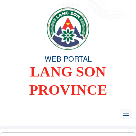
WEB PORTAL
LANG SON
PROVINCE
HOME
OVERVIEW
ORGANIZING COMMITTEE
TIN TỨC -
Togg
navig