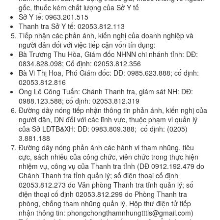
gốc, thuốc kém chất lượng của Sở Y tế
Sở Y tế: 0963.201.515
Thanh tra Sở Y tế: 02053.812.113
Tiếp nhận các phản ánh, kiến nghị của doanh nghiệp và
người dân đối với việc tiếp cận vốn tín dụng:
Bà Trương Thu Hòa, Giám đốc NHNN chi nhánh tỉnh: DĐ:
0834.828.098; Cố định: 02053.812.356
Bà Vi Thị Hoa, Phó Giám đốc: DĐ: 0985.623.888; cố định:
02053.812.816
Ông Lê Công Tuấn: Chánh Thanh tra, giám sát NH: DĐ:
0988.123.588; cố định: 02053.812.319
Đường dây nóng tiếp nhận thông tin phản ánh, kiến nghị của
người dân, DN đối với các lĩnh vực, thuộc phạm vi quản lý
của Sở LĐTB&XH: DĐ: 0983.809.388; cố định: (0205)
3.881.188
Đường dây nóng phản ánh các hành vi tham nhũng, tiêu
cực, sách nhiễu của công chức, viên chức trong thực hiện
nhiệm vụ, công vụ của Thanh tra tỉnh (DĐ 0912.192.479 do
Chánh Thanh tra tỉnh quản lý; số điện thoại cố định
02053.812.273 do Văn phòng Thanh tra tỉnh quản lý; số
điện thoại cố định 02053.812.299 do Phòng Thanh tra
phòng, chống tham nhũng quản lý. Hộp thư điện tử tiếp
nhận thông tin: phongchongthamnhungtttls@gmail.com)