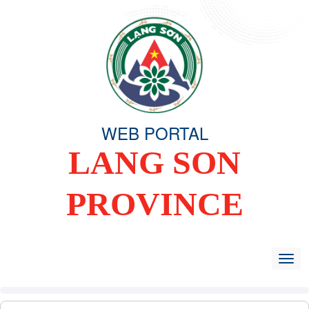
WEB PORTAL
LANG SON
PROVINCE
HOME
OVERVIEW
ORGANIZING COMMITTEE
TIN TỨC -
Togg
navig