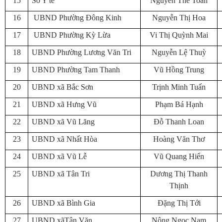
15
Sở Y tế
Nguyễn Thế Toàn
16
UBND Phường Đông Kinh
Nguyễn Thị Hoa
17
UBND Phường Kỳ Lừa
Vi Thị Quỳnh Mai
18
UBND Phường Lương Văn Tri
Nguyễn Lệ Thuỳ
19
UBND Phường Tam Thanh
Vũ Hồng Trung
20
UBND xã Bắc Sơn
Trịnh Minh Tuấn
21
UBND xã Hưng Vũ
Phạm Bá Hạnh
22
UBND xã Vũ Lăng
Đỗ Thanh Loan
23
UBND xã Nhất Hòa
Hoàng Văn Thơ
24
UBND xã Vũ Lễ
Vũ Quang Hiển
25
UBND xã Tân Tri
Dương Thị Thanh
Thịnh
26
UBND xã Bình Gia
Đặng Thị Tới
27
UBND xãTân Văn
Nông Ngọc Nam