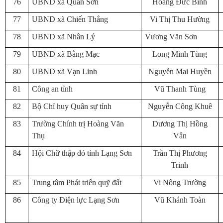
76
UBND xã Quan Sơn
Hoàng Đức Bình
77
UBND xã Chiến Thắng
Vi Thị Thu Hường
78
UBND xã Nhân Lý
Vương Văn Sơn
79
UBND xã Bằng Mạc
Long Minh Tùng
80
UBND xã Vạn Linh
Nguyễn Mai Huyền
81
Công an tỉnh
Vũ Thanh Tùng
82
Bộ Chỉ huy Quân sự tỉnh
Nguyễn Công Khuê
83
Trường Chính trị Hoàng Văn
Dương Thị Hồng
Thụ
Vân
84
Hội Chữ thập đỏ tỉnh Lạng Sơn
Trần Thị Phương
Trinh
85
Trung tâm Phát triển quỹ đất
Vi Nông Trường
86
Công ty Điện lực Lạng Sơn
Vũ Khánh Toàn