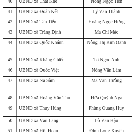
40
UBND xã Thất Khê
Nông Ngọc Tiến
41
UBND xã Đoàn Kết
Lý Văn Thành
42
UBND xã Tân Tiến
Hoàng Ngọc Hưng
43
UBND xã Tràng Định
Ma Chí Mác
44
UBND xã Quốc Khánh
Nông Thị Kim Oanh
45
UBND xã Kháng Chiến
Tô Ngọc Anh
46
UBND xã Quốc Việt
Nông Văn Lâm
47
UBND xã Na Sầm
Mã Văn Trường
48
UBND xã Hoàng Văn Thụ
Hứa Quỳnh Nga
49
UBND xã Thụy Hùng
Phùng Quang Huy
50
UBND xã Văn Lãng
Lô Văn Hậu
51
UBND xã Hội Hoan
Đinh Long Xuyên