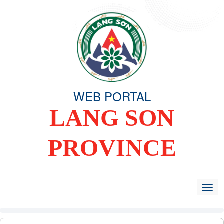
WEB PORTAL
LANG SON
PROVINCE
HOME
OVERVIEW
ORGANIZING COMMITTEE
TIN TỨC -
Togg
navig