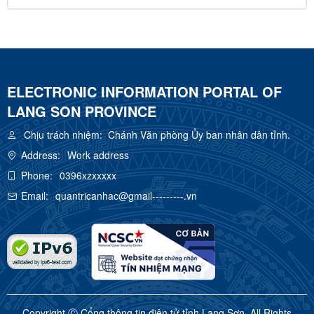
ELECTRONIC INFORMATION PORTAL OF
LANG SON PROVINCE
Chịu trách nhiệm:
Chánh Văn phòng Ủy ban nhân dân tỉnh.
Address:
Work address
Phone:
0396xzxxxxx
Email:
quantricanhac@gmail---------.vn
Copyright Ⓒ Cổng thông tin điện tử tỉnh Lạng Sơn. All Rights