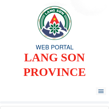
WEB PORTAL
LANG SON
PROVINCE
HOME
OVERVIEW
ORGANIZING COMMITTEE
TIN TỨC -
Togg
navig