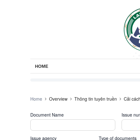
HOME
Home
Overview
Thông tin tuyên truền
Cải các
Document Name
Issue nu
Issue agency
Type of documents