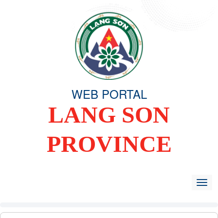
WEB PORTAL
LANG SON
PROVINCE
HOME
OVERVIEW
ORGANIZING COMMITTEE
TIN TỨC -
Togg
navig