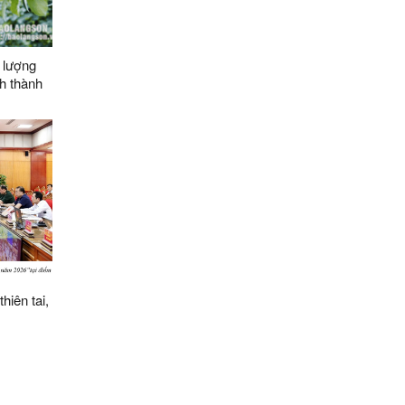
 lượng
h thành
n chuyên
ác xã
026
hiên tai,