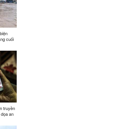
biện
áng cuối
n truyền
 dọa an
030, tầm