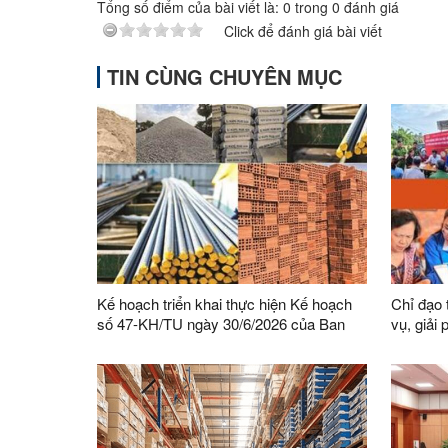
Tổng số điểm của bài viết là:
0
trong
0
đánh giá
Click để đánh giá bài viết
TIN CÙNG CHUYÊN MỤC
Kế hoạch triển khai thực hiện Kế hoạch
Chỉ đạo 
số 47-KH/TU ngày 30/6/2026 của Ban
vụ, giải
Thường vụ Tỉnh ủy thực hiện Chỉ thị số
Phong tr
03-CT/TW ngày 03/02/2026 của Ban Bí
bàn tỉnh
thư về tăng cường sự lãnh đạo của Đảng
đối với công tác quản lý, phát triển vật
liệu xây dựng trong giai đoạn mới