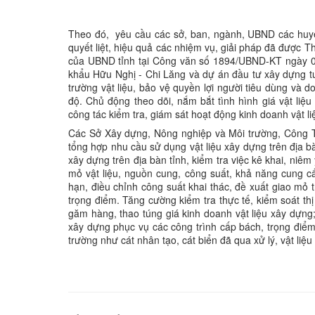
Theo đó, yêu cầu các sở, ban, ngành, UBND các huyện
quyết liệt, hiệu quả các nhiệm vụ, giải pháp đã được 
của UBND tỉnh tại Công văn số 1894/UBND-KT ngày 07
khẩu Hữu Nghị - Chi Lăng và dự án đầu tư xây dựng t
trường vật liệu, bảo vệ quyền lợi người tiêu dùng và
độ. Chủ động theo dõi, nắm bắt tình hình giá vật liệ
công tác kiểm tra, giám sát hoạt động kinh doanh vật l
Các Sở Xây dựng, Nông nghiệp và Môi trường, Công Thư
tổng hợp nhu cầu sử dụng vật liệu xây dựng trên địa bàn
xây dựng trên địa bàn tỉnh, kiểm tra việc kê khai, niêm 
mỏ vật liệu, nguồn cung, công suất, khả năng cung c
hạn, điều chỉnh công suất khai thác, đề xuất giao mỏ t
trọng điểm. Tăng cường kiểm tra thực tế, kiểm soát thị
găm hàng, thao túng giá kinh doanh vật liệu xây dựng;
xây dựng phục vụ các công trình cấp bách, trọng điểm;
trường như cát nhân tạo, cát biển đã qua xử lý, vật liệu t