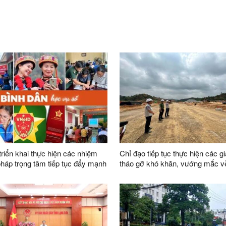
triển khai thực hiện các nhiệm
Chỉ đạo tiếp tục thực hiện các gi
 pháp trọng tâm tiếp tục đẩy mạnh
tháo gỡ khó khăn, vướng mắc 
ào “Bình dân học vụ số” trên địa
trong công tác giải phóng mặt b
dự án trên địa bàn tỉnh