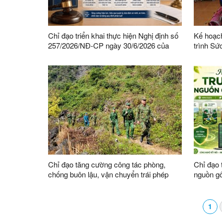
Chỉ đạo triển khai thực hiện Nghị định số
Kế hoạch
257/2026/NĐ-CP ngày 30/6/2026 của
trình Sứ
Chính phủ về tổ chức quản lý người bị áp
2026-203
dụng biện pháp tư pháp bắt buộc chữa
bệnh
Chỉ đạo tăng cường công tác phòng,
Chỉ đạo 
chống buôn lậu, vận chuyển trái phép
nguồn gố
hàng hóa qua khu vực biên giới
dữ liệu
1