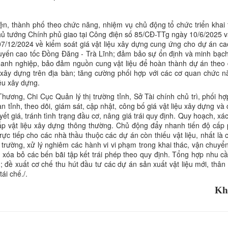
, thành phố theo chức năng, nhiệm vụ chủ động tổ chức triển khai 
Thủ tướng Chính phủ giao tại Công điện số 85/CĐ-TTg ngày 10/6/2025 v
/12/2024 về kiểm soát giá vật liệu xây dựng cung ứng cho dự án ca
uyến cao tốc Đồng Đăng - Trà Lĩnh; đảm bảo sự ổn định và minh bạch 
 doanh nghiệp, bảo đảm nguồn cung vật liệu để hoàn thành dự án theo 
u xây dựng trên địa bàn; tăng cường phối hợp với các cơ quan chức n
iệu xây dựng.
ơng, Chi Cục Quản lý thị trường tỉnh, Sở Tài chính chủ trì, phối hợp
 tỉnh, theo dõi, giám sát, cập nhật, công bố giá vật liệu xây dựng và 
yết giá, tránh tình trạng đầu cơ, nâng giá trái quy định. Quy hoạch, xá
ấp vật liệu xây dựng thông thường. Chủ động đẩy nhanh tiến độ cấp 
rực tiếp cho các nhà thầu thuộc các dự án còn thiếu vật liệu, nhất là
 trường, xử lý nghiêm các hành vi vi phạm trong khai thác, vận chuyể
 xóa bỏ các bến bãi tập kết trái phép theo quy định. Tổng hợp nhu cầu
 đề xuất cơ chế thu hút đầu tư các dự án sản xuất vật liệu mới, thân 
ái chế./.
Kh