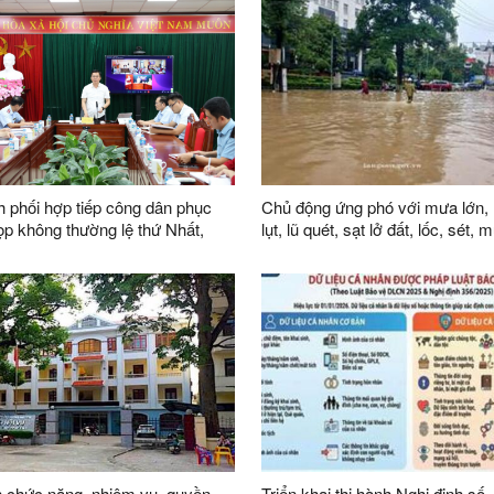
ên Đội dân phòng trên địa bàn
 phối hợp tiếp công dân phục
Chủ động ứng phó với mưa lớn, 
lụt, lũ quét, sạt lở đất, lốc, sét,
i khóa XVI
trên địa bàn tỉnh
 chức năng, nhiệm vụ, quyền
Triển khai thi hành Nghị định số