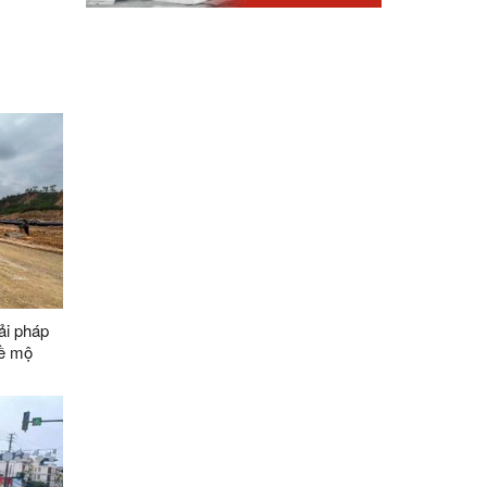
ải pháp
về mộ
ằng các