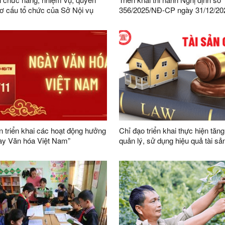
ơ cấu tổ chức của Sở Nội vụ
356/2025/NĐ-CP ngày 31/12/20
Chính phủ quy định chi tiết một 
và biện pháp thi hành Luật Bảo v
cá nhân trên địa bàn tỉnh Lạng 
 triển khai các hoạt động hưởng
Chỉ đạo triển khai thực hiện tăn
ày Văn hóa Việt Nam”
quản lý, sử dụng hiệu quả tài sả