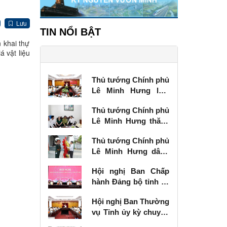
Lưu
TIN NỔI BẬT
 khai thự
 vật liệu
Thủ tướng Chính phủ
Lê Minh Hưng làm
việc với Ban Thường
Thủ tướng Chính phủ
vụ Tỉnh ủy Lạng Sơn
Lê Minh Hưng thăm,
tặng quà thương
Thủ tướng Chính phủ
binh tại Lạng Sơn
Lê Minh Hưng dâng
hương tưởng niệm
Hội nghị Ban Chấp
các Anh hùng liệt sĩ
hành Đảng bộ tỉnh kỳ
tại Lạng Sơn
chuyên đề
Hội nghị Ban Thường
vụ Tỉnh ủy kỳ chuyên
đề