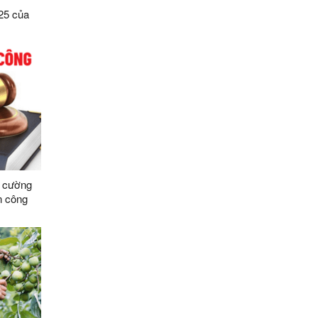
25 của
số điều
ệ dữ liệu
Sơn
g cường
n công