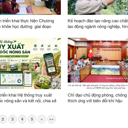
 triển khai thực hiện Chương
Kế hoạch đào tạo nâng cao chất
c khỏe học đường giai đoạn
lao động ngành nông nghiệp, hìn
5 trên địa bàn tỉnh Lạng Sơn
lực lượng nông dân số, nông dâ
nghiệp và đội ngũ quản trị hợp t
hiện đại trên địa bàn tỉnh năm 2
triển khai Hệ thống truy xuất
Chỉ đạo chủ động phòng, chống t
c nông sản và kết nối, chia sẻ
thích ứng với biến đổi khí hậu
2
3
4
5
»
»»