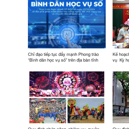
thành vi
tỉnh
Chỉ đạo tiếp tục đẩy mạnh Phong trào
Kế hoạch
“Bình dân học vụ số” trên địa bàn tỉnh
vụ Kỳ họp không thường lệ thứ Nhất,
Quốc hộ
Quy định chức năng, nhiệm vụ, quyền
Quy định