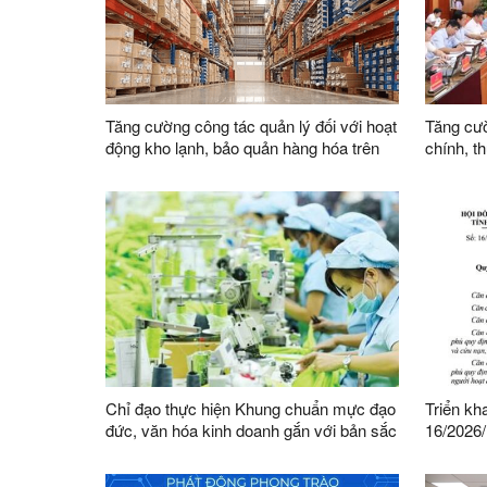
Tăng cường công tác quản lý đối với hoạt
Tăng cườ
động kho lạnh, bảo quản hàng hóa trên
chính, t
địa bàn
việc củ
Chỉ đạo thực hiện Khung chuẩn mực đạo
Triển kh
đức, văn hóa kinh doanh gắn với bản sắc
16/2026
dân tộc và tiếp cận được tinh hoa văn
HĐND tỉn
hóa kinh doanh thế giới
Đội dân 