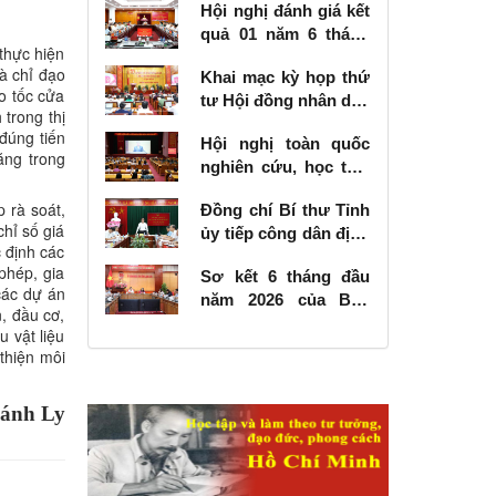
Hội nghị đánh giá kết
quả 01 năm 6 tháng
thực hiện
thực hiện Nghị quyết
à chỉ đạo
Khai mạc kỳ họp thứ
số 57-NQ/TW
o tốc cửa
tư Hội đồng nhân dân
trong thị
tỉnh khóa XVIII, nhiệm
đúng tiến
Hội nghị toàn quốc
kỳ 2026 - 2031
ăng trong
nghiên cứu, học tập,
quán triệt và triển
 rà soát,
Đồng chí Bí thư Tỉnh
khai thực hiện Nghị
chỉ số giá
ủy tiếp công dân định
quyết số 10-NQ/TW
c định các
kỳ tháng 6 năm 2026
của Bộ Chính trị về
phép, gia
Sơ kết 6 tháng đầu
phát triển kinh tế có
 các dự án
năm 2026 của Ban
vốn đầu tư nước
n, đầu cơ,
Chỉ đạo Nhà nước
ngoài
 vật liệu
các công trình, dự án
thiện môi
quan trọng quốc gia,
trọng điểm ngành
ánh Ly
giao thông vận tải