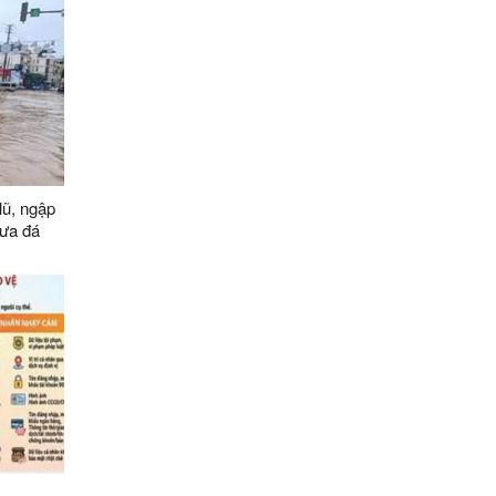
lũ, ngập
 mưa đá