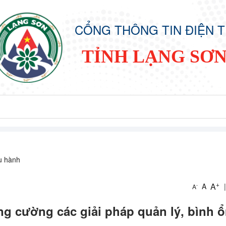
CỔNG THÔNG TIN ĐIỆN 
TỈNH LẠNG SƠ
ều hành
+
A
A
|
-
A
ng cường các giải pháp quản lý, bình ổ