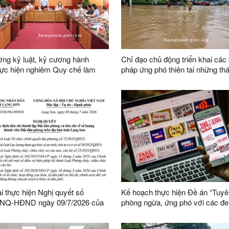
ng kỷ luật, kỷ cương hành
Chỉ đạo chủ động triển khai các 
hực hiện nghiêm Quy chế làm
pháp ứng phó thiên tai những th
a UBND tỉnh nhiệm kỳ 2026-2031
năm 2026
ai thực hiện Nghị quyết số
Kế hoạch thực hiện Đề án “Tuyê
/NQ-HĐND ngày 09/7/2026 của
phòng ngừa, ứng phó với các đe
h quy định tiêu chí thành lập
ninh phi truyền thống đến năm 2
phòng và tiêu chí về số lượng
nhìn đến năm 2045”