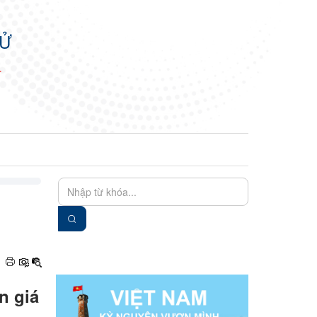
TỬ
N
EN
VIE
n giá