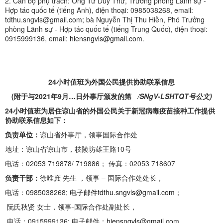
2. Cán bộ phụ trách: Ông Từ Duy Thứ, Trưởng phòng Lãnh sự -
Hợp tác quốc tế (tiếng Anh), điện thoại: 0985038268, email:
tdthu.sngvls@gmail.com; bà Nguyễn Thị Thu Hiền, Phó Trưởng
phòng Lãnh sự - Hợp tác quốc tế (tiếng Trung Quốc), điện thoại:
0915999136, email:
hiensngvls@gmail.com
.
24
小时值班为外国公民提供协助联系信息
(
附于与
2021
年
9
月
…
日外事厅颁发的第
/SNgV-LSHTQT
号公文
)
24
小时值班为居住谅山省的外国公民关于新冠病毒疫苗接种工作提供
协助联系信息如下：
负责单位：
谅山省外事厅，领事国际合作处
地址：谅山省谅山市，枝陵坊雄王路10号
电话：02053 719878/ 719886； 传真：02053 718607
负责干部：
徐唯庶 先生 ，领事 – 国际合作处处长，
电话：0985038268;
电子邮件tdthu.sngvls@gmail.com
；
阮氏秋贤 女士，领事-国际合作处副处长，
电话：0915999136; 电子邮件：
hiensngvls@gmail.com
.