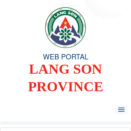
WEB PORTAL
LANG SON
PROVINCE
HOME
OVERVIEW
ORGANIZING COMMITTEE
TIN TỨC -
Togg
navig