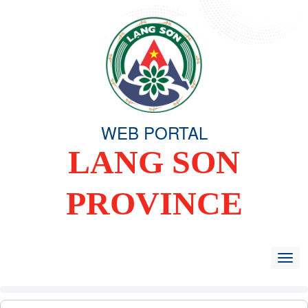
WEB PORTAL
LANG SON
PROVINCE
HOME
OVERVIEW
ORGANIZING COMMITTEE
TIN TỨC -
Togg
navig